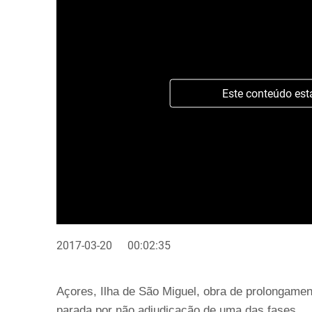
Este conteúdo est
2017-03-20
00:02:35
Açores, Ilha de São Miguel, obra de prolongamen
parada por não adjudicação de uma das fases.