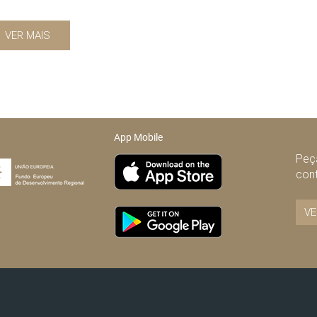
VER MAIS
App Mobile
Peça
con
VE