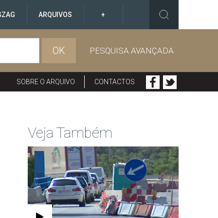
GZAG
ARQUIVOS
+
OK
PESQUISA AVANÇADA
SOBRE O ARQUIVO
CONTACTOS
Veja Também