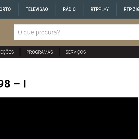
ORTO
TELEVISÃO
RÁDIO
RTP
PLAY
RTP ZI
LEÇÕES
PROGRAMAS
SERVIÇOS
98 – I