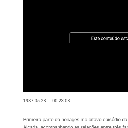
Este conteúdo est
1987-05-28
00:23:03
Primeira parte do nonagésimo oitavo episódio da
Alçada, acompanhando as relações entre três fam