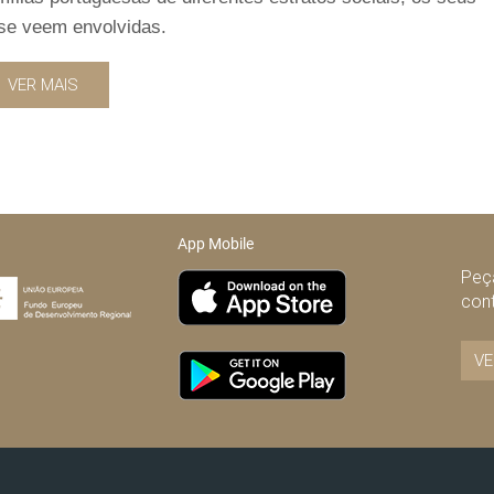
se veem envolvidas.
VER MAIS
App Mobile
Peça
con
VE