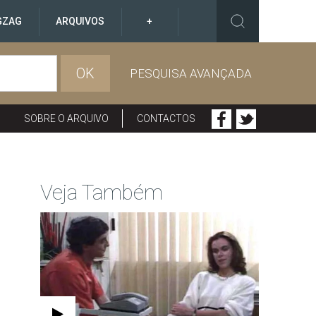
GZAG
ARQUIVOS
+
OK
PESQUISA AVANÇADA
SOBRE O ARQUIVO
CONTACTOS
Veja Também