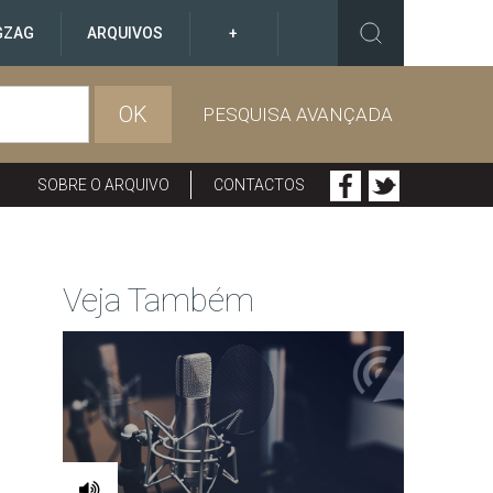
GZAG
ARQUIVOS
+
OK
PESQUISA AVANÇADA
SOBRE O ARQUIVO
CONTACTOS
Veja Também