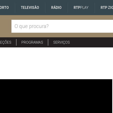
ORTO
TELEVISÃO
RÁDIO
RTP
PLAY
RTP ZI
LEÇÕES
PROGRAMAS
SERVIÇOS