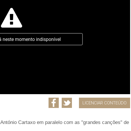
á neste momento indisponível
LICENCIAR CONTEÚDO
António Cartaxo em paralelo com as "grandes canções" de