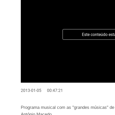
Este conteúdo est
2013-01-05
00:47:21
Programa musical com as "grandes músicas" de 
António Macedo.