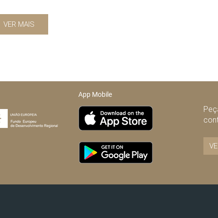
VER MAIS
App Mobile
Peça
con
VE