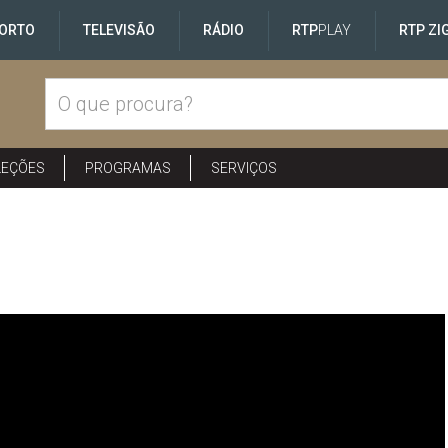
ORTO
TELEVISÃO
RÁDIO
RTP
PLAY
RTP ZI
LEÇÕES
PROGRAMAS
SERVIÇOS