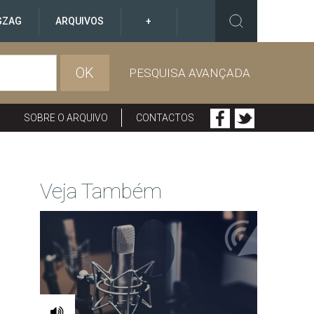
GZAG
ARQUIVOS
+
OK
PESQUISA AVANÇADA
SOBRE O ARQUIVO
CONTACTOS
Veja Também