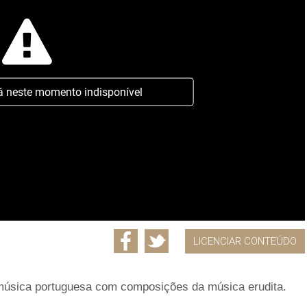
á neste momento indisponível
LICENCIAR CONTEÚDO
música portuguesa com composições da música erudita.