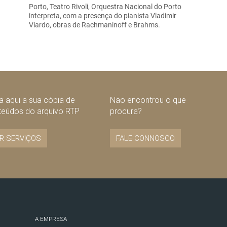
Porto, Teatro Rivoli, Orquestra Nacional do Porto
interpreta, com a presença do pianista Vladimir
Viardo, obras de Rachmaninoff e Brahms.
 aqui a sua cópia de
Não encontrou o que
teúdos do arquivo RTP
procura?
R SERVIÇOS
FALE CONNOSCO
A EMPRESA