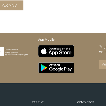
VER MAIS
App Mobile
Peça
con
VE
RTP PLAY
CONTACTOS