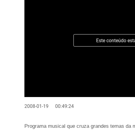
Este conteúdo est
2008-01-19
00:49:24
Programa musical que cruza grandes temas da 