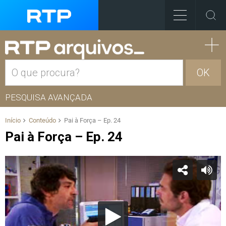
OK
PESQUISA AVANÇADA
Início
Conteúdo
Pai à Força – Ep. 24
Pai à Força – Ep. 24