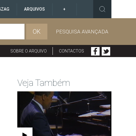
GZAG
ARQUIVOS
+
OK
PESQUISA AVANÇADA
SOBRE O ARQUIVO
CONTACTOS
Veja Também