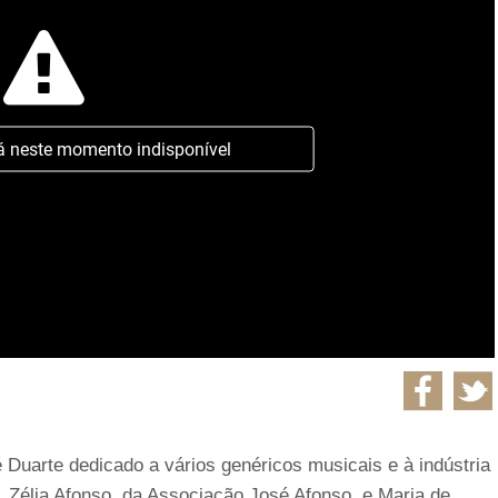
á neste momento indisponível
 Duarte dedicado a vários genéricos musicais e à indústria
, Zélia Afonso, da Associação José Afonso, e Maria de