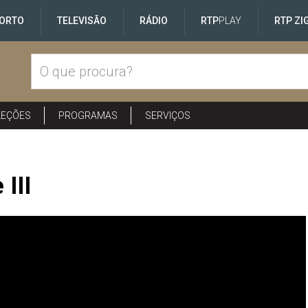
ORTO
TELEVISÃO
RÁDIO
RTP
PLAY
RTP ZI
LEÇÕES
PROGRAMAS
SERVIÇOS
III