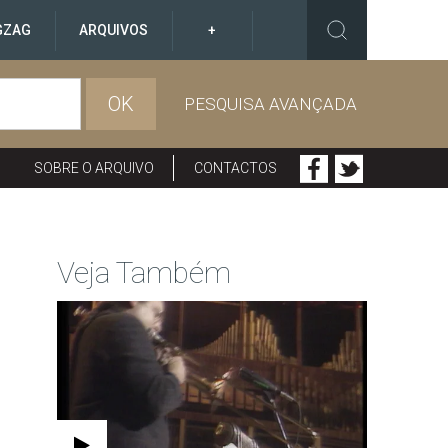
GZAG
ARQUIVOS
+
OK
PESQUISA AVANÇADA
SOBRE O ARQUIVO
CONTACTOS
Veja Também