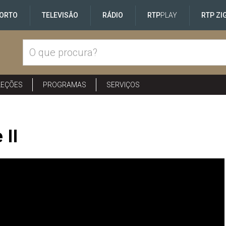
ORTO
TELEVISÃO
RÁDIO
RTP
PLAY
RTP ZI
LEÇÕES
PROGRAMAS
SERVIÇOS
 II