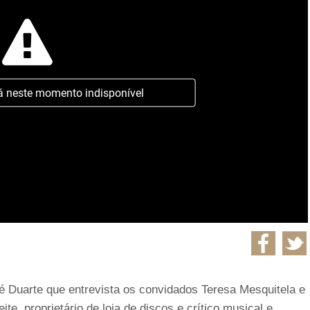
á neste momento indisponível
 Duarte que entrevista os convidados Teresa Mesquitela e
te, proprietário de loja de discos e crítico musical e