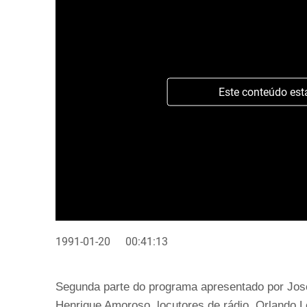
Este conteúdo est
1991-01-20
00:41:13
Segunda parte do programa apresentado por José
Henrique Amoroso, locutores de rádio, Orlando Lei