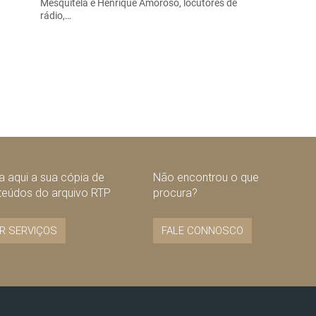
Mesquitela e Henrique Amoroso, locutores de
rádio,…
 aqui a sua cópia de
Não encontrou o que
teúdos do arquivo RTP
procura?
R SERVIÇOS
FALE CONNOSCO