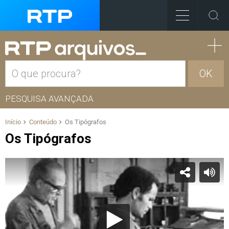
OK
PESQUISA AVANÇADA
Início
Conteúdo
Os Tipógrafos
Os Tipógrafos