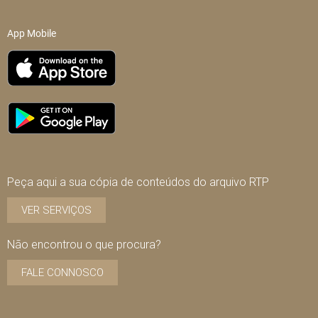
App Mobile
Peça aqui a sua cópia de conteúdos do arquivo RTP
VER SERVIÇOS
Não encontrou o que procura?
FALE CONNOSCO