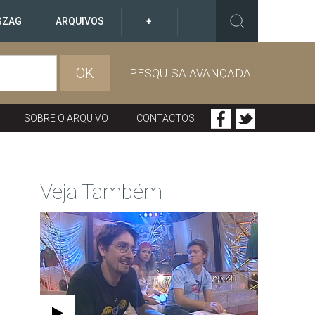
GZAG
ARQUIVOS
+
OK
PESQUISA AVANÇADA
SOBRE O ARQUIVO
CONTACTOS
Veja Também