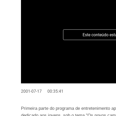
Este conteúdo est
2001-07-17
00:35:41
Primeira parte do programa de entretenimento a
dedicado aos jovens, sob o tema "Os novos cam