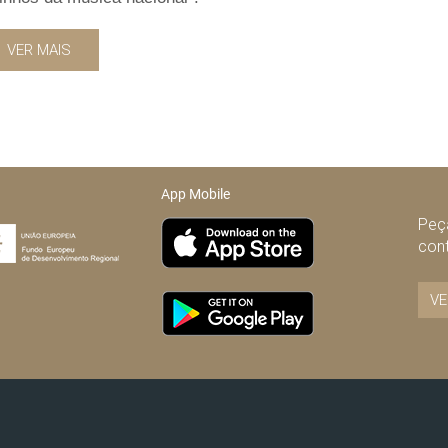
VER MAIS
App Mobile
Peça
con
VE