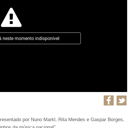
á neste momento indisponível
presentado por Nuno Markl, Rita Mendes e Gaspar Borges,
inhos da música nacional".