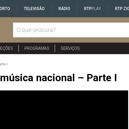
ORTO
TELEVISÃO
RÁDIO
RTP
PLAY
RTP ZI
LEÇÕES
PROGRAMAS
SERVIÇOS
rte I
música nacional – Parte I