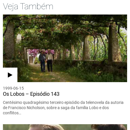
Veja Também
1999-06-15
Os Lobos – Episódio 143
Centésimo quadragésimo terceiro episódio da telenovela da autoria
de Francisco Nicholson, sobre a saga da família Lobo e dos
conflitos…