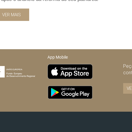
VER MAIS
App Mobile
Peça
con
VE