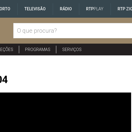
ORTO
TELEVISÃO
RÁDIO
RTP
PLAY
RTP ZI
LEÇÕES
PROGRAMAS
SERVIÇOS
04