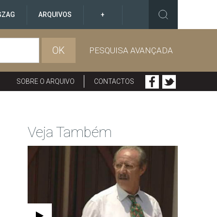
GZAG
ARQUIVOS
+
OK
PESQUISA AVANÇADA
SOBRE O ARQUIVO
CONTACTOS
Veja Também