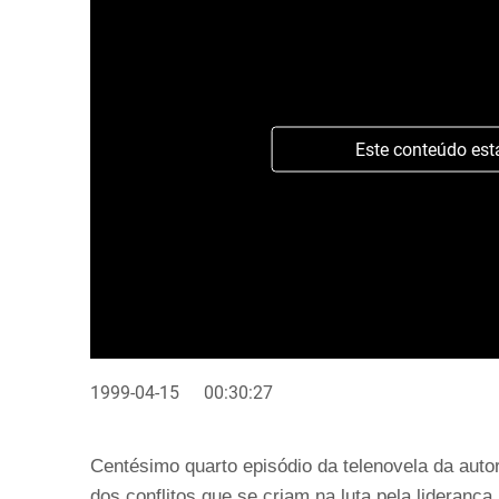
Este conteúdo est
1999-04-15
00:30:27
Centésimo quarto episódio da telenovela da auto
dos conflitos que se criam na luta pela liderança