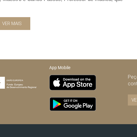
VER MAIS
App Mobile
Peça
con
VE