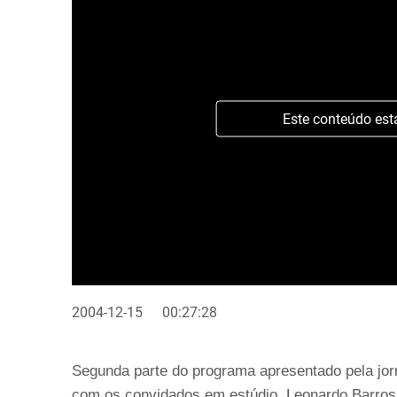
Este conteúdo est
2004-12-15
00:27:28
Segunda parte do programa apresentado pela jor
com os convidados em estúdio, Leonardo Barros