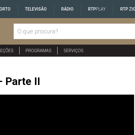
ORTO
TELEVISÃO
RÁDIO
RTP
PLAY
RTP ZI
LEÇÕES
PROGRAMAS
SERVIÇOS
 Parte II