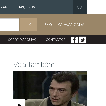
GZAG
ARQUIVOS
+
OK
PESQUISA AVANÇADA
SOBRE O ARQUIVO
CONTACTOS
Veja Também