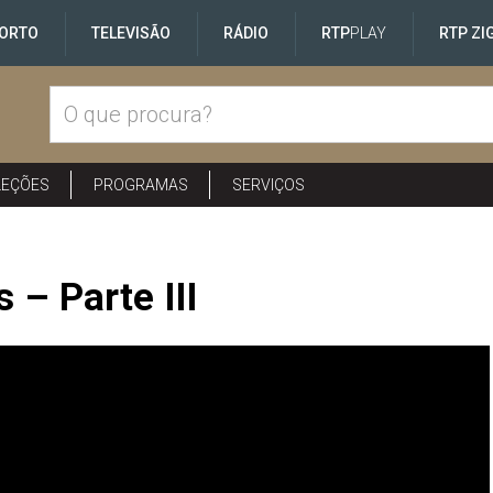
ORTO
TELEVISÃO
RÁDIO
RTP
PLAY
RTP ZI
LEÇÕES
PROGRAMAS
SERVIÇOS
 – Parte III