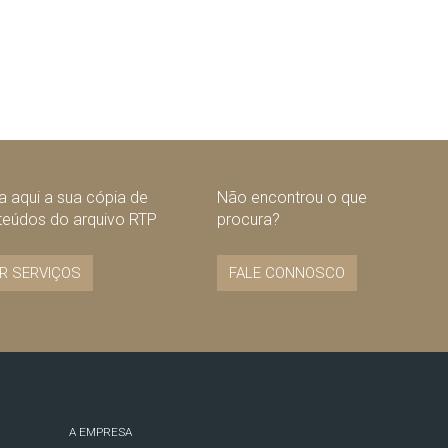
 aqui a sua cópia de
Não encontrou o que
teúdos do arquivo RTP
procura?
R SERVIÇOS
FALE CONNOSCO
A EMPRESA