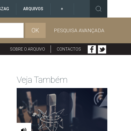
GZAG
ARQUIVOS
+
OK
PESQUISA AVANÇADA
SOBRE O ARQUIVO
CONTACTOS
Veja Também