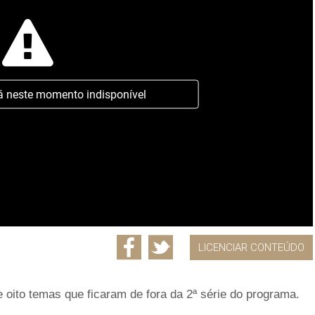
á neste momento indisponível
LICENCIAR CONTEÚDO
oito temas que ficaram de fora da 2ª série do programa.