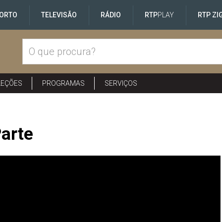
ORTO
TELEVISÃO
RÁDIO
RTP
PLAY
RTP ZI
LEÇÕES
PROGRAMAS
SERVIÇOS
Parte