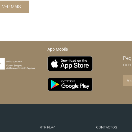
VER MAIS
App Mobile
Peça
con
VE
RTP PLAY
CONTACTOS