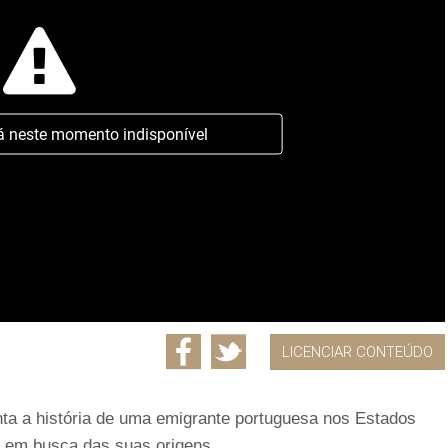
á neste momento indisponível
LICENCIAR CONTEÚDO
nta a história de uma emigrante portuguesa nos Estados
l em busca das suas origens.