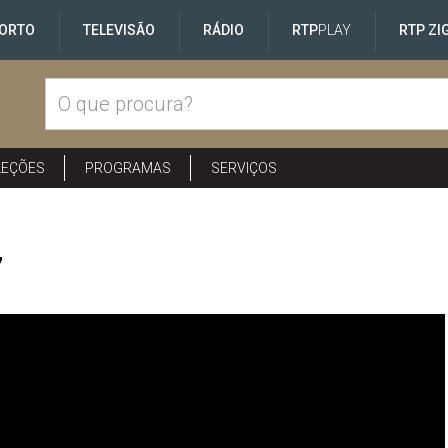
ORTO
TELEVISÃO
RÁDIO
RTP
PLAY
RTP ZI
LEÇÕES
PROGRAMAS
SERVIÇOS
7