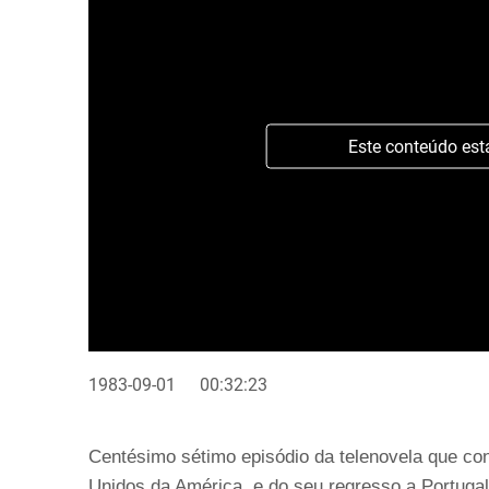
Este conteúdo est
1983-09-01
00:32:23
Centésimo sétimo episódio da telenovela que co
Unidos da América, e do seu regresso a Portuga