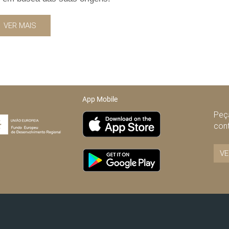
VER MAIS
App Mobile
Peça
con
VE