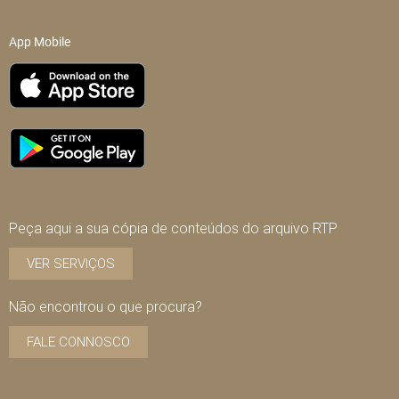
App Mobile
Peça aqui a sua cópia de conteúdos do arquivo RTP
VER SERVIÇOS
Não encontrou o que procura?
FALE CONNOSCO