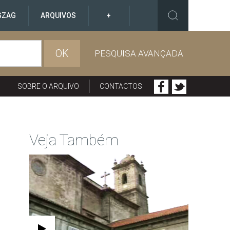
GZAG
ARQUIVOS
+
OK
PESQUISA AVANÇADA
SOBRE O ARQUIVO
CONTACTOS
Veja Também