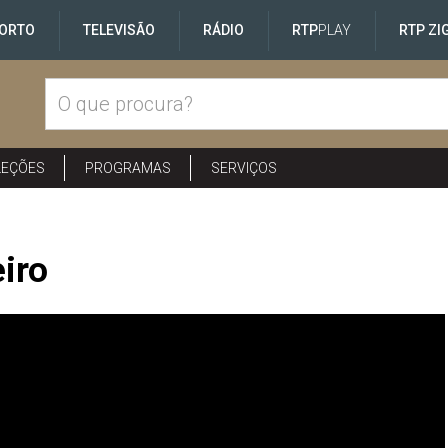
ORTO
TELEVISÃO
RÁDIO
RTP
PLAY
RTP ZI
LEÇÕES
PROGRAMAS
SERVIÇOS
iro