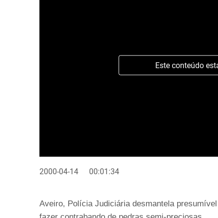
Este conteúdo est
2000-04-14
00:01:34
Aveiro, Polícia Judiciária desmantela presumível
fazer contrabando de pedras semi-preciosas.