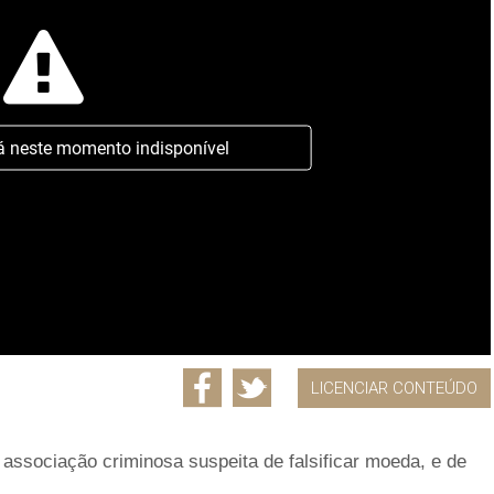
á neste momento indisponível
LICENCIAR CONTEÚDO
 associação criminosa suspeita de falsificar moeda, e de