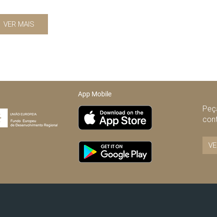
VER MAIS
App Mobile
Peça
con
VE