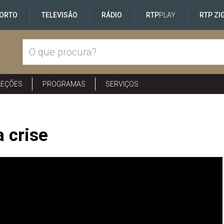
ORTO
TELEVISÃO
RÁDIO
RTP
PLAY
RTP ZI
LEÇÕES
PROGRAMAS
SERVIÇOS
 crise