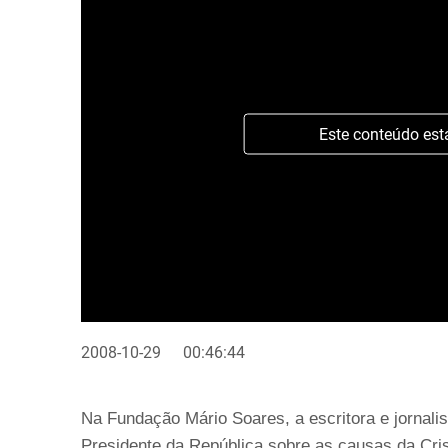
Este conteúdo est
2008-10-29
00:46:44
Na Fundação Mário Soares, a escritora e jornali
Presidente da República sobre as causas da Cris