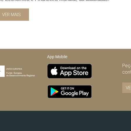
VER MAIS
App Mobile
Peça
con
VE