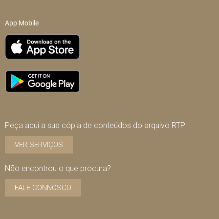
App Mobile
Peça aqui a sua cópia de conteúdos do arquivo RTP
VER SERVIÇOS
Não encontrou o que procura?
FALE CONNOSCO