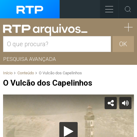
OK
PESQUISA AVANÇADA
Início
Conteúdo
O Vulcão dos Capelinhos
O Vulcão dos Capelinhos