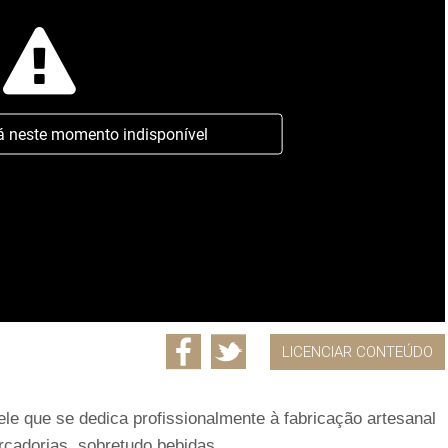
á neste momento indisponível
LICENCIAR CONTEÚDO
ele que se dedica profissionalmente à fabricação artesanal
rcadorias, sobretudo bebidas.