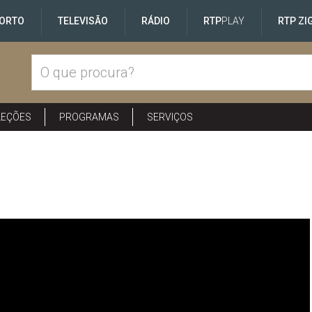
ORTO
TELEVISÃO
RÁDIO
RTP
PLAY
RTP ZI
LEÇÕES
PROGRAMAS
SERVIÇOS