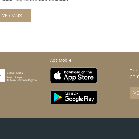
VER MAIS
App Mobile
Peça
con
VE