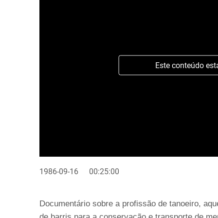
Este conteúdo est
1986-09-16
00:25:00
Documentário sobre a profissão de tanoeiro, aqu
de barris para a conservação e transporte de me