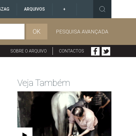
GZAG
ARQUIVOS
+
OK
PESQUISA AVANÇADA
SOBRE O ARQUIVO
CONTACTOS
Veja Também