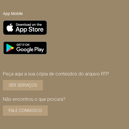
App Mobile
Peça aqui a sua cópia de conteúdos do arquivo RTP
VER SERVIÇOS
Não encontrou o que procura?
FALE CONNOSCO