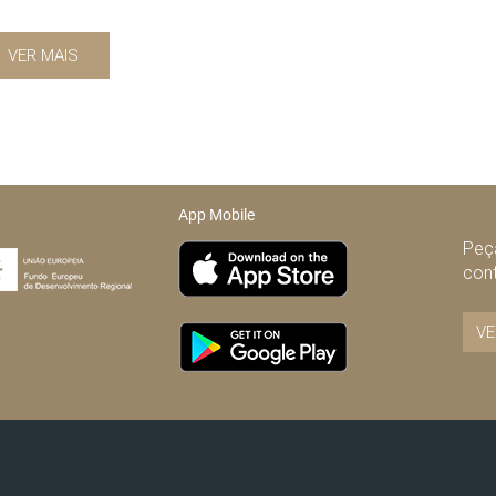
VER MAIS
App Mobile
Peça
con
VE