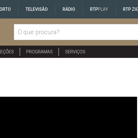
ORTO
TELEVISÃO
RÁDIO
RTP
PLAY
RTP ZI
LEÇÕES
PROGRAMAS
SERVIÇOS