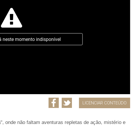
á neste momento indisponível
LICENCIAR CONTEÚDO
ta", onde não faltam aventuras repletas de ação, mistério e