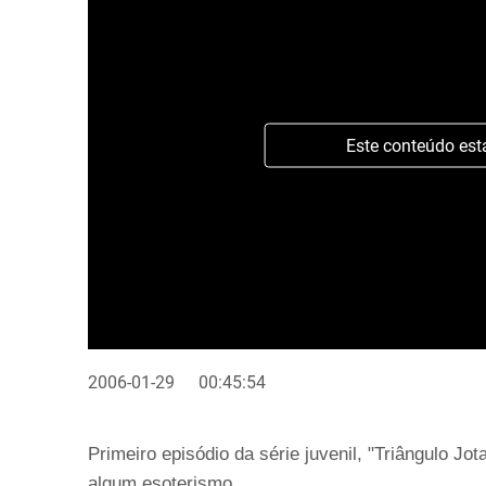
Este conteúdo est
2006-01-29
00:45:54
Primeiro episódio da série juvenil, "Triângulo Jo
algum esoterismo.