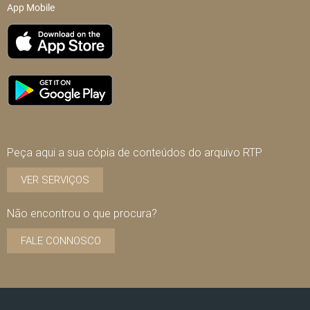
App Mobile
Peça aqui a sua cópia de conteúdos do arquivo RTP
VER SERVIÇOS
Não encontrou o que procura?
FALE CONNOSCO