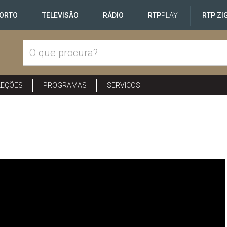
ORTO
TELEVISÃO
RÁDIO
RTP
PLAY
RTP ZI
LEÇÕES
PROGRAMAS
SERVIÇOS