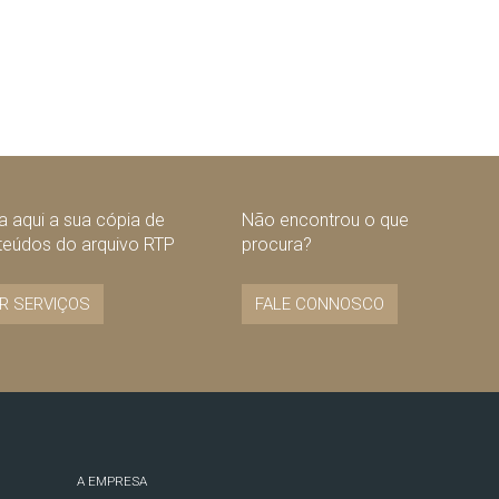
 aqui a sua cópia de
Não encontrou o que
teúdos do arquivo RTP
procura?
R SERVIÇOS
FALE CONNOSCO
A EMPRESA