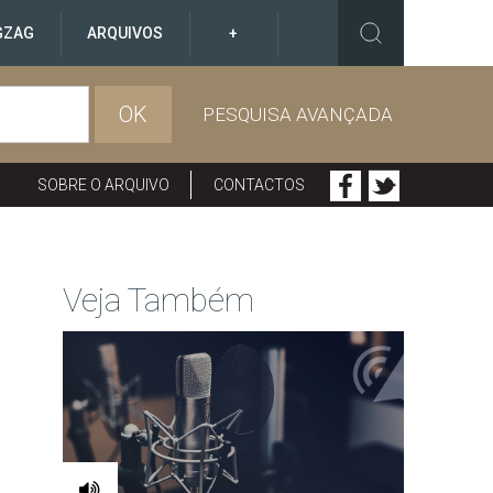
GZAG
ARQUIVOS
+
OK
PESQUISA AVANÇADA
SOBRE O ARQUIVO
CONTACTOS
Veja Também