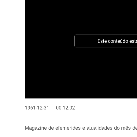
Este conteúdo est
1961-12-31
00:12:02
Magazine de efemérides e atualidades do mês d