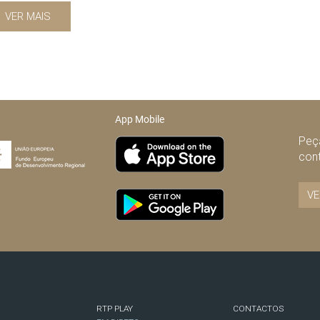
VER MAIS
App Mobile
Peça
con
VE
RTP PLAY
CONTACTOS