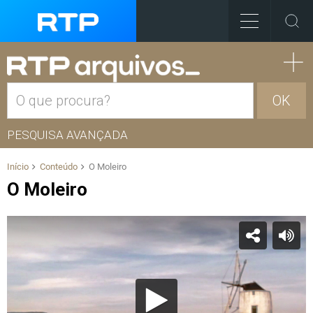
OK
PESQUISA AVANÇADA
Início
Conteúdo
O Moleiro
O Moleiro