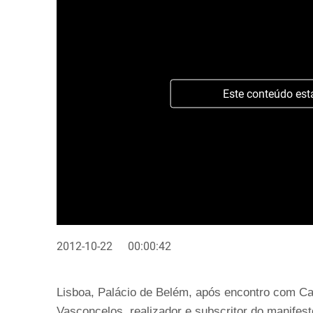
Este conteúdo est
2012-10-22
00:00:42
Lisboa, Palácio de Belém, após encontro com Ca
Vasconcelos, realizador e subscritor do manifes