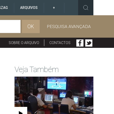
GZAG
ARQUIVOS
+
OK
PESQUISA AVANÇADA
SOBRE O ARQUIVO
CONTACTOS
Veja Também