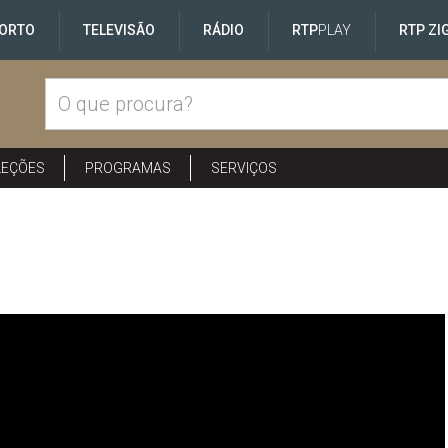
ORTO
TELEVISÃO
RÁDIO
RTP
PLAY
RTP ZI
LEÇÕES
PROGRAMAS
SERVIÇOS