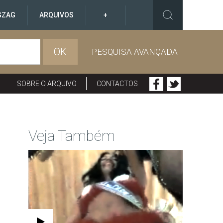
GZAG
ARQUIVOS
+
OK
PESQUISA AVANÇADA
SOBRE O ARQUIVO
CONTACTOS
Veja Também