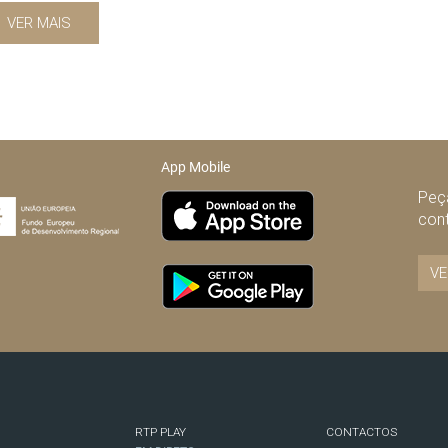
VER MAIS
App Mobile
Peça
con
VE
RTP PLAY
CONTACTOS