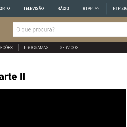
ORTO
TELEVISÃO
RÁDIO
RTP
PLAY
RTP ZI
LEÇÕES
PROGRAMAS
SERVIÇOS
rte II