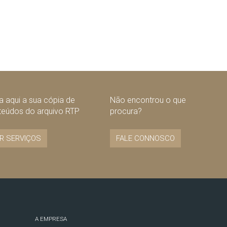
 aqui a sua cópia de
Não encontrou o que
teúdos do arquivo RTP
procura?
R SERVIÇOS
FALE CONNOSCO
A EMPRESA