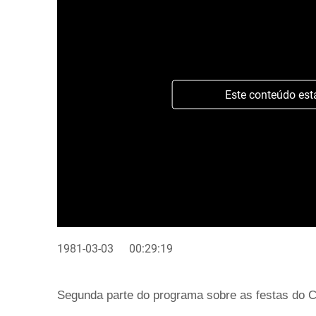
Este conteúdo est
1981-03-03
00:29:19
Segunda parte do programa sobre as festas do C