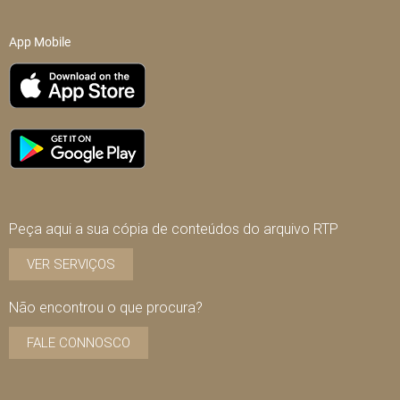
App Mobile
Peça aqui a sua cópia de conteúdos do arquivo RTP
VER SERVIÇOS
Não encontrou o que procura?
FALE CONNOSCO