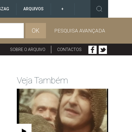
GZAG
ARQUIVOS
+
OK
PESQUISA AVANÇADA
SOBRE O ARQUIVO
CONTACTOS
Veja Também