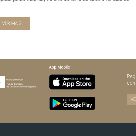
VER MAIS
App Mobile
Peça
con
VE