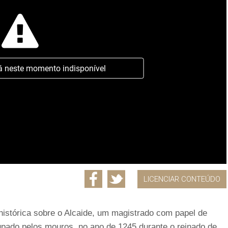
á neste momento indisponível
LICENCIAR CONTEÚDO
 histórica sobre o Alcaide, um magistrado com papel de
upado pelos mouros, no ano de 1245 durante o reinado de