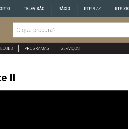
ORTO
TELEVISÃO
RÁDIO
RTP
PLAY
RTP ZI
LEÇÕES
PROGRAMAS
SERVIÇOS
e II