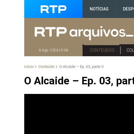
NOTÍCIAS
DESP
CONTEÚDOS
CO
6 Ago. 2026 | 9:04
Início
Conteúdo
O Alcaide – Ep. 03, parte II
O Alcaide – Ep. 03, part