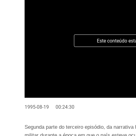
Este conteúdo est
1995-08-19
00:24:30
Segunda parte do terceiro episódio, da narrativa
militar durante a época em que o país esteve oc