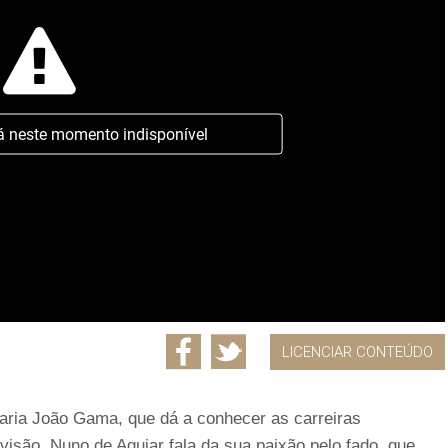
á neste momento indisponível
LICENCIAR CONTEÚDO
Maria João Gama, que dá a conhecer as carreiras
evisão. Nuno de Aguiar fala da sua paixão pelo fado, que