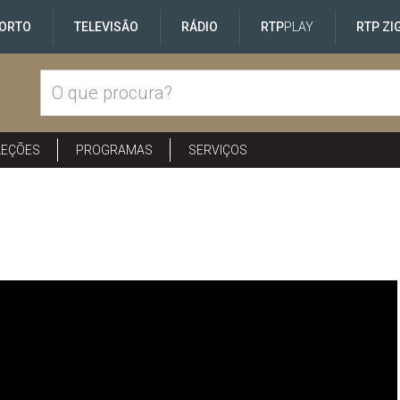
ORTO
TELEVISÃO
RÁDIO
RTP
PLAY
RTP ZI
LEÇÕES
PROGRAMAS
SERVIÇOS