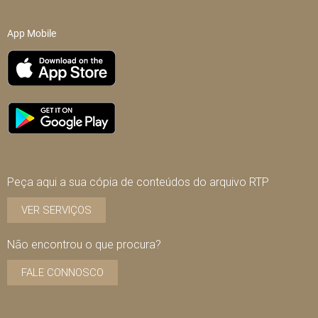
App Mobile
Peça aqui a sua cópia de conteúdos do arquivo RTP
VER SERVIÇOS
Não encontrou o que procura?
FALE CONNOSCO