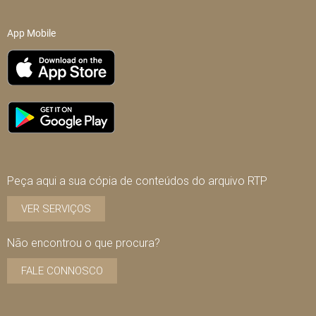
App Mobile
Peça aqui a sua cópia de conteúdos do arquivo RTP
VER SERVIÇOS
Não encontrou o que procura?
FALE CONNOSCO