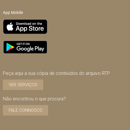
App Mobile
Peça aqui a sua cópia de conteúdos do arquivo RTP
VER SERVIÇOS
Não encontrou o que procura?
FALE CONNOSCO