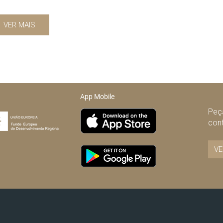
VER MAIS
App Mobile
Peça
con
VE