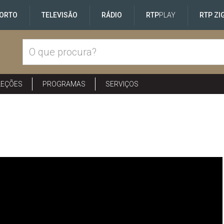
ORTO
TELEVISÃO
RÁDIO
RTP
PLAY
RTP ZI
LEÇÕES
PROGRAMAS
SERVIÇOS