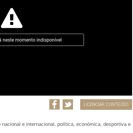
á neste momento indisponível
LICENCIAR CONTEÚDO
 nacional e internacional, política, económica, desportiva e