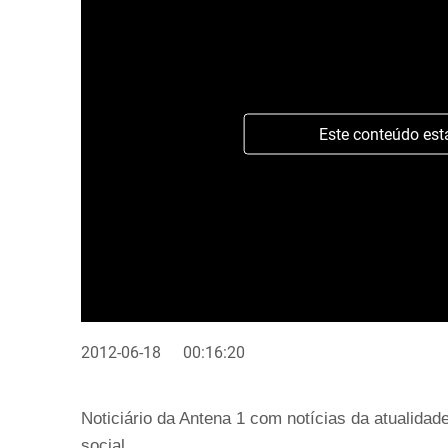
Este conteúdo est
2012-06-18
00:16:20
Noticiário da Antena 1 com notícias da atualidade
social.