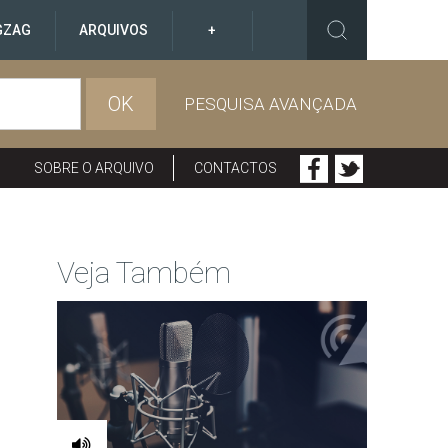
GZAG
ARQUIVOS
+
OK
PESQUISA AVANÇADA
SOBRE O ARQUIVO
CONTACTOS
Veja Também