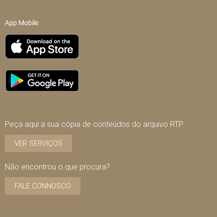
App Mobile
Peça aqui a sua cópia de conteúdos do arquivo RTP
VER SERVIÇOS
Não encontrou o que procura?
FALE CONNOSCO