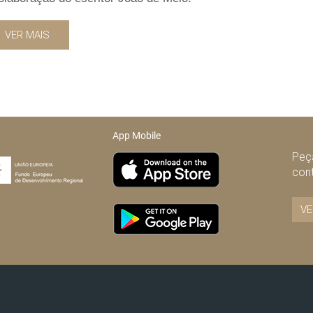
VER MAIS
App Mobile
Peça
con
VE