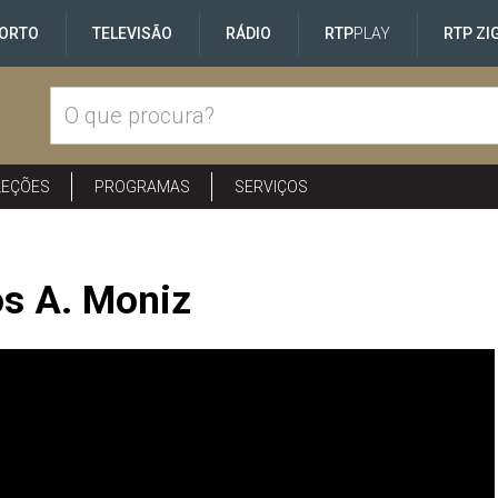
ORTO
TELEVISÃO
RÁDIO
RTP
PLAY
RTP ZI
LEÇÕES
PROGRAMAS
SERVIÇOS
os A. Moniz