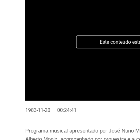
Este conteúdo est
1983-11-20
00:24:41
Programa musical apresentado por José Nuno Ma
Alberto Moniz, acompanhado por orquestra e a c