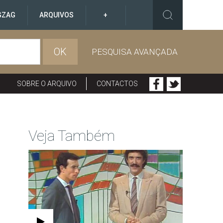
GZAG
ARQUIVOS
+
OK
PESQUISA AVANÇADA
SOBRE O ARQUIVO
CONTACTOS
Veja Também