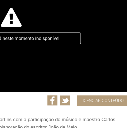
á neste momento indisponível
LICENCIAR CONTEÚDO
rtins com a participação do músico e maestro Carlos
olaboração do escritor João de Melo.