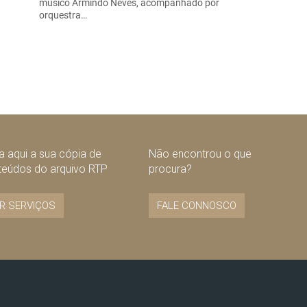
músico Armindo Neves, acompanhado por
orquestra…
 aqui a sua cópia de
Não encontrou o que
teúdos do arquivo RTP
procura?
R SERVIÇOS
FALE CONNOSCO