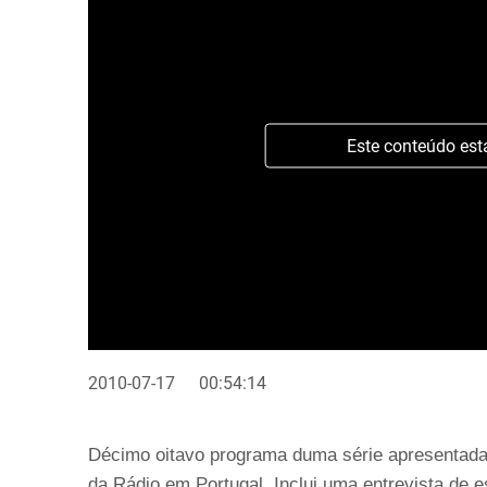
Este conteúdo est
2010-07-17
00:54:14
Décimo oitavo programa duma série apresentada 
da Rádio em Portugal. Inclui uma entrevista de es