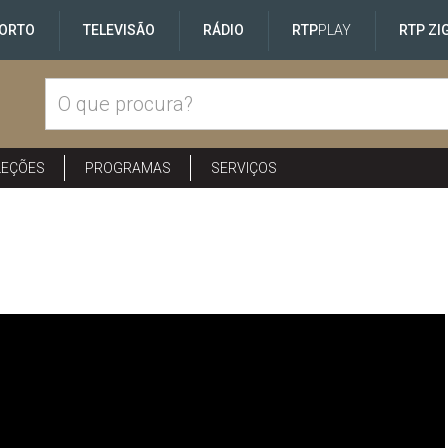
ORTO
TELEVISÃO
RÁDIO
RTP
PLAY
RTP ZI
LEÇÕES
PROGRAMAS
SERVIÇOS