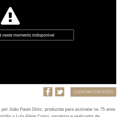
á neste momento indisponível
LICENCIAR CONTEÚDO
por João Paulo Diniz, produzida para assinalar os 75 anos
túdio a Luís Filipe Costa, jornalista e realizador de