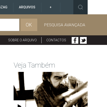
GZAG
ARQUIVOS
+
OK
PESQUISA AVANÇADA
SOBRE O ARQUIVO
CONTACTOS
Veja Também