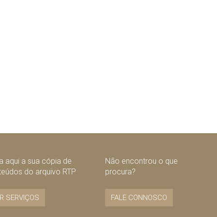
 aqui a sua cópia de
Não encontrou o que
teúdos do arquivo RTP
procura?
R SERVIÇOS
FALE CONNOSCO