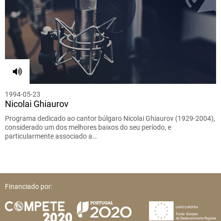
1994-05-23
Nicolai Ghiaurov
Programa dedicado ao cantor búlgaro Nicolai Ghiaurov (1929-2004),
considerado um dos melhores baixos do seu período, e
particularmente associado a…
Financiado por: