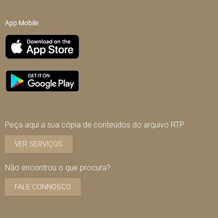
App Mobile
Peça aqui a sua cópia de conteúdos do arquivo RTP
VER SERVIÇOS
Não encontrou o que procura?
FALE CONNOSCO