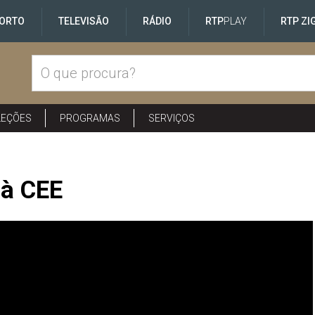
ORTO
TELEVISÃO
RÁDIO
RTP
PLAY
RTP ZI
LEÇÕES
PROGRAMAS
SERVIÇOS
 à CEE