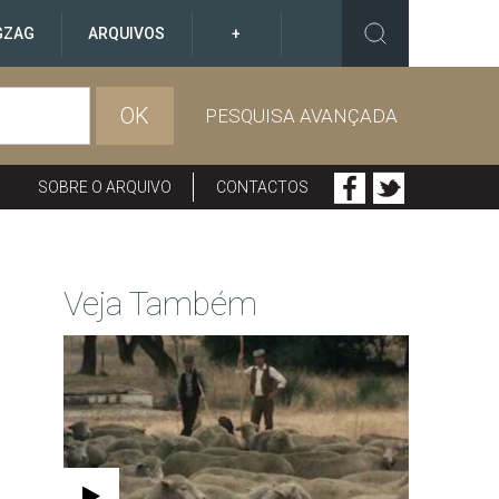
GZAG
ARQUIVOS
+
OK
PESQUISA AVANÇADA
SOBRE O ARQUIVO
CONTACTOS
Veja Também