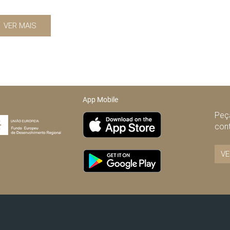
VER MAIS
App Mobile
Peça
con
VE