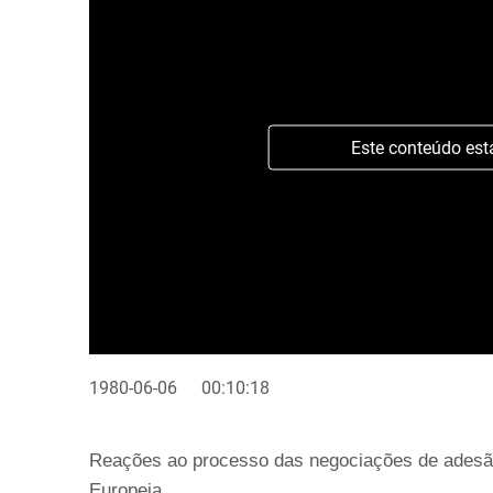
Este conteúdo est
1980-06-06
00:10:18
Reações ao processo das negociações de adesã
Europeia.