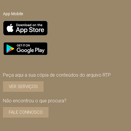
App Mobile
Peça aqui a sua cópia de conteúdos do arquivo RTP
VER SERVIÇOS
Não encontrou o que procura?
FALE CONNOSCO