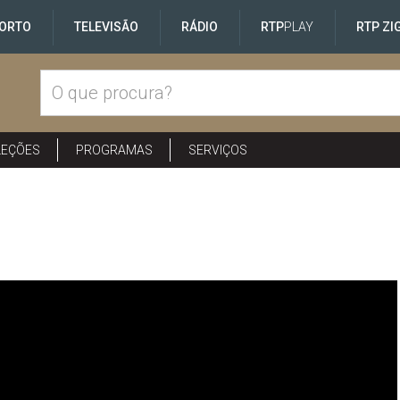
ORTO
TELEVISÃO
RÁDIO
RTP
PLAY
RTP ZI
LEÇÕES
PROGRAMAS
SERVIÇOS