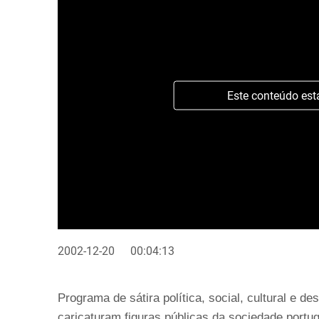
Este conteúdo est
2002-12-20
00:04:13
Programa de sátira política, social, cultural e 
caricaturam figuras públicas da sociedade portug