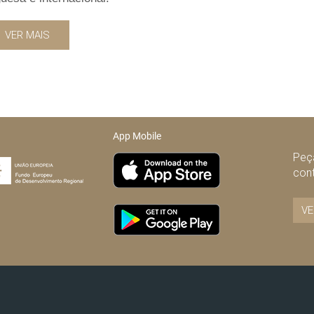
VER MAIS
App Mobile
Peça
con
VE