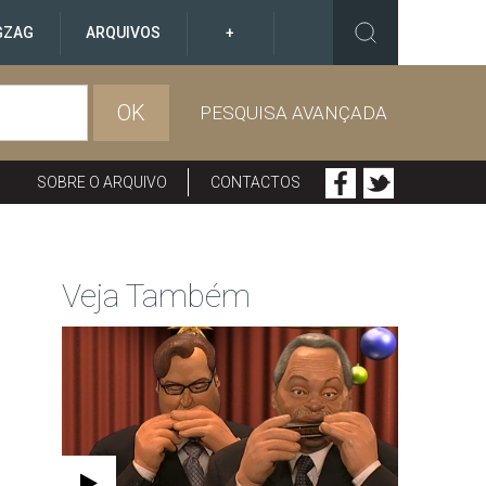
GZAG
ARQUIVOS
+
OK
PESQUISA AVANÇADA
SOBRE O ARQUIVO
CONTACTOS
Veja Também