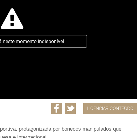
á neste momento indisponível
LICENCIAR CONTEÚDO
desportiva, protagonizada por bonecos manipulados que
uesa e internacional.