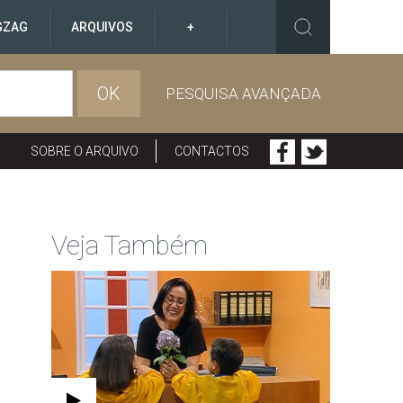
GZAG
ARQUIVOS
+
OK
PESQUISA AVANÇADA
SOBRE O ARQUIVO
CONTACTOS
Veja Também