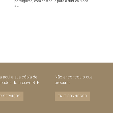
portuguesa, com destaque para a rubrica "Toca
a…
 aqui a sua cópia de
Não encontrou o que
teúdos do arquivo RTP
procura?
R SERVIÇOS
FALE CONNOSCO