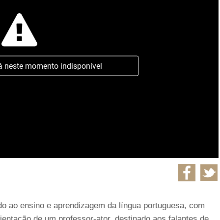
á neste momento indisponível
do ao ensino e aprendizagem da língua portuguesa, com
ientação de um professor-ator, destinado aos falantes de