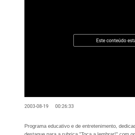
Este conteúdo est
2003-08-19
00:26:33
Programa educativo e de entretenimento, dedica
destaque para a rubrica "Toca a lembrar!" com or