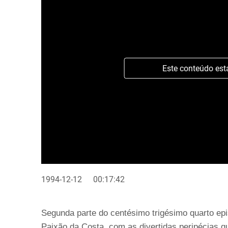
Este conteúdo est
1994-12-12
00:17:42
Segunda parte do centésimo trigésimo quarto epi
Paixão da Costa, com as divertidas peripécias q