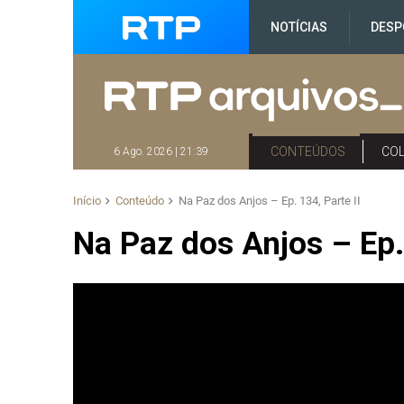
NOTÍCIAS
DESP
CONTEÚDOS
CO
6 Ago. 2026 | 21:39
Início
Conteúdo
Na Paz dos Anjos – Ep. 134, Parte II
Na Paz dos Anjos – Ep. 