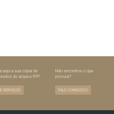
 aqui a sua cópia de
Não encontrou o que
teúdos do arquivo RTP
procura?
R SERVIÇOS
FALE CONNOSCO