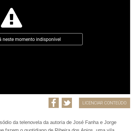
á neste momento indisponível
LICENCIAR CONTEÚDO
sódio da telenovela da autoria de José Fanha e Jorge
ue fazem o quotidiano de Ribeira dos Anjos, uma vila