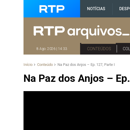
NOTÍCIAS
DESP
CONTEÚDOS
CO
8 Ago. 2026 | 14:33
Início
Conteúdo
Na Paz dos Anjos – Ep. 127, Parte I
Na Paz dos Anjos – Ep.