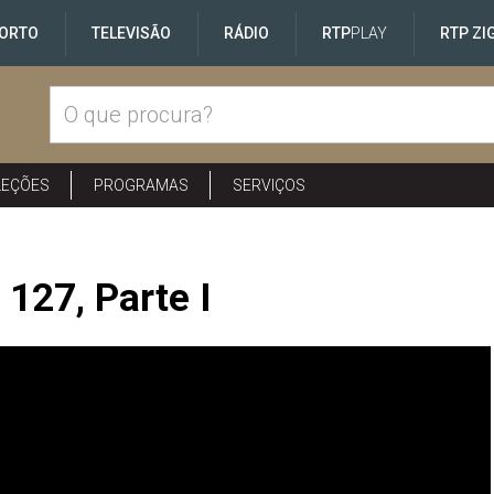
ORTO
TELEVISÃO
RÁDIO
RTP
PLAY
RTP ZI
LEÇÕES
PROGRAMAS
SERVIÇOS
 127, Parte I