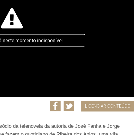
á neste momento indisponível
LICENCIAR CONTEÚDO
sódio da telenovela da autoria de José Fanha e Jorge
ue fazem o quotidiano de Ribeira dos Anjos, uma vila