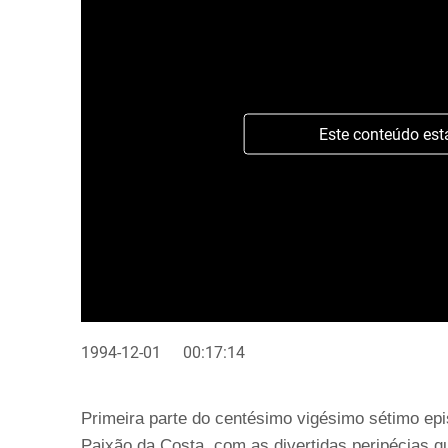
Este conteúdo est
1994-12-01
00:17:14
Primeira parte do centésimo vigésimo sétimo epi
Paixão da Costa, com as divertidas peripécias q