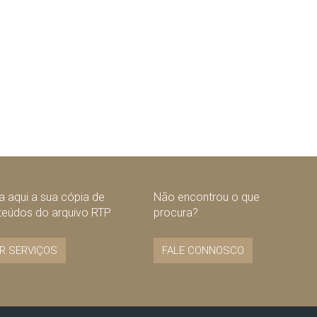
 aqui a sua cópia de
Não encontrou o que
teúdos do arquivo RTP
procura?
R SERVIÇOS
FALE CONNOSCO