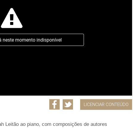
á neste momento indisponível
LICENCIAR CONTEÚDO
ah Leitão ao piano, com composições de autores