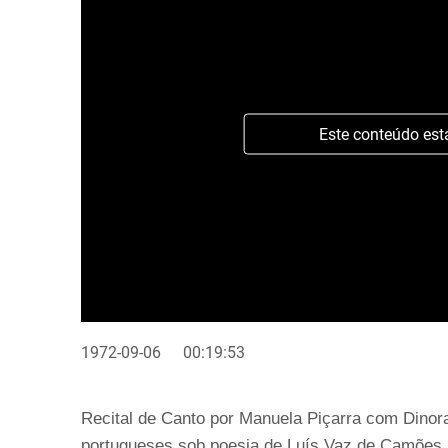
Este conteúdo est
1972-09-06
00:19:53
Recital de Canto por Manuela Piçarra com Dinor
portugueses sob poesia de Luís Vaz de Camões.