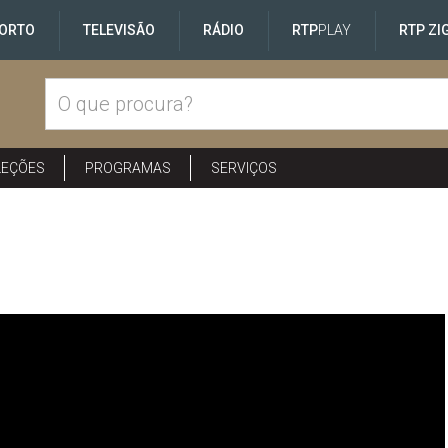
ORTO
TELEVISÃO
RÁDIO
RTP
PLAY
RTP ZI
LEÇÕES
PROGRAMAS
SERVIÇOS