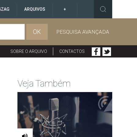
GZAG
ARQUIVOS
+
OK
PESQUISA AVANÇADA
SOBRE O ARQUIVO
CONTACTOS
Veja Também