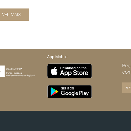
VER MAIS
App Mobile
Peça
con
VE