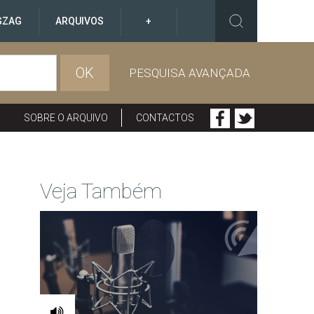
GZAG
ARQUIVOS
+
OK
PESQUISA AVANÇADA
SOBRE O ARQUIVO
CONTACTOS
Veja Também