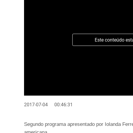
Este conteúdo est
2017-07-04
00:46:31
Segundo programa apresentado por Iolanda Ferre
americana.