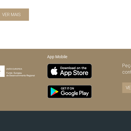
VER MAIS
App Mobile
Peça
con
VE