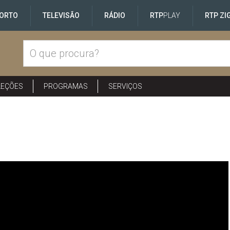
ORTO
TELEVISÃO
RÁDIO
RTP
PLAY
RTP ZI
LEÇÕES
PROGRAMAS
SERVIÇOS