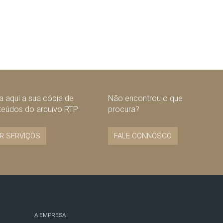
 aqui a sua cópia de
Não encontrou o que
teúdos do arquivo RTP
procura?
R SERVIÇOS
FALE CONNOSCO
A EMPRESA