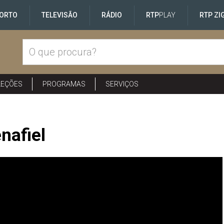
ORTO
TELEVISÃO
RÁDIO
RTP
PLAY
RTP ZI
LEÇÕES
PROGRAMAS
SERVIÇOS
nafiel