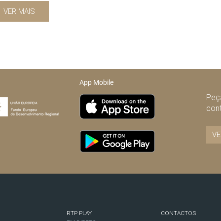
VER MAIS
App Mobile
Peça
con
VE
RTP PLAY
CONTACTOS