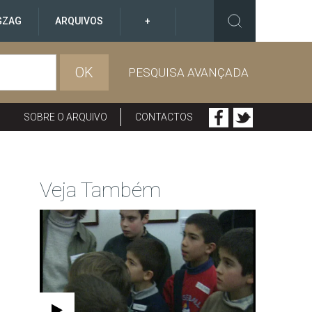
GZAG
ARQUIVOS
+
OK
PESQUISA AVANÇADA
SOBRE O ARQUIVO
CONTACTOS
Veja Também