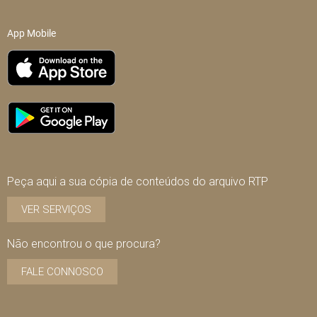
App Mobile
Peça aqui a sua cópia de conteúdos do arquivo RTP
VER SERVIÇOS
Não encontrou o que procura?
FALE CONNOSCO