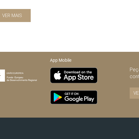
VER MAIS
App Mobile
Peça
con
VE