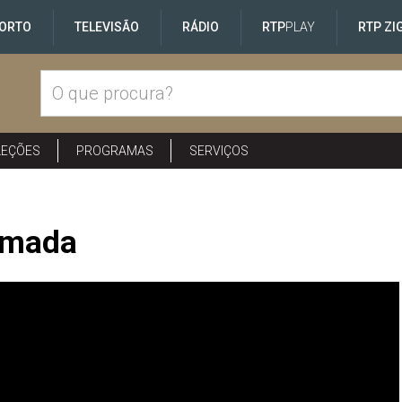
ORTO
TELEVISÃO
RÁDIO
RTP
PLAY
RTP ZI
LEÇÕES
PROGRAMAS
SERVIÇOS
lmada