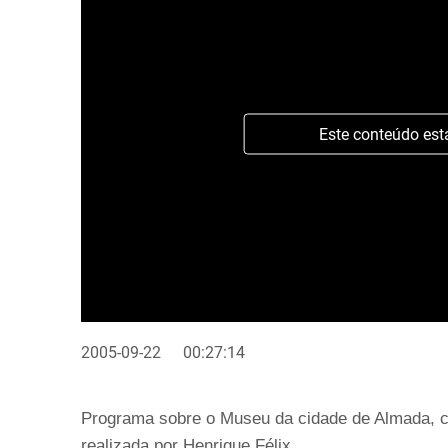
Este conteúdo est
2005-09-22
00:27:14
Programa sobre o Museu da cidade de Almada, co
realizada por Henrique Félix.