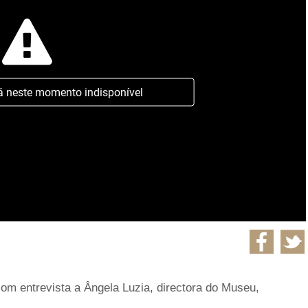
á neste momento indisponível
m entrevista a Ângela Luzia, directora do Museu,